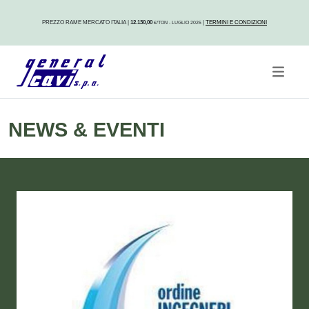
PREZZO RAME MERCATO ITALIA
|
12.130,00
|
TERMINI E CONDIZIONI
€/TON - LUGLIO 2026
NEWS & EVENTI