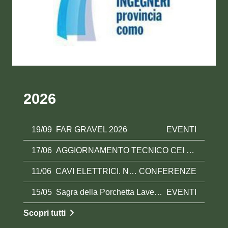
2026
19/09
FAR GRAVEL 2026
EVENTI
17/06
AGGIORNAMENTO TECNICO CEI 64-8 • IMPIANTI FOTOVOLTAICI E PREVENZIONE INCENDI • SICUREZZA ELETTRICA NEI CANTIERI
11/06
CAVI ELETTRICI. NOVITA' NORMATIVE I CAVI IN AMBIENTI PARTICOLARI LA SCELTA DEL GIUSTO CAVO E DELLA SUA PROTEZIONE
CONFERENZE
15/05
Sagra della Porchetta Lavezzola 2026
EVENTI
Scopri tutti